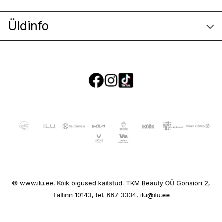
Üldinfo
E-poe klienditeenindus
© www.ilu.ee. Kõik õigused kaitstud. TKM Beauty OÜ Gonsiori 2,
Ettevõttest
Tallinn 10143, tel. 667 3334, ilu@ilu.ee