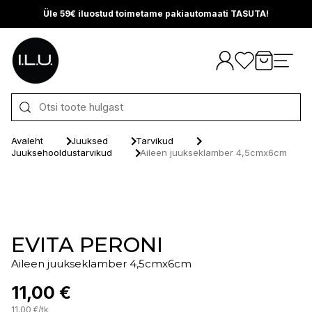
Üle 59€ iluostud toimetame pakiautomaati TASUTA!
Otse sisu juurde
Avaleht
Juuksed
Tarvikud
Juuksehooldustarvikud
Aileen juukseklamber 4,5cmx6cm
EVITA PERONI
Aileen juukseklamber 4,5cmx6cm
11,00 €
11.00
€
/
tk