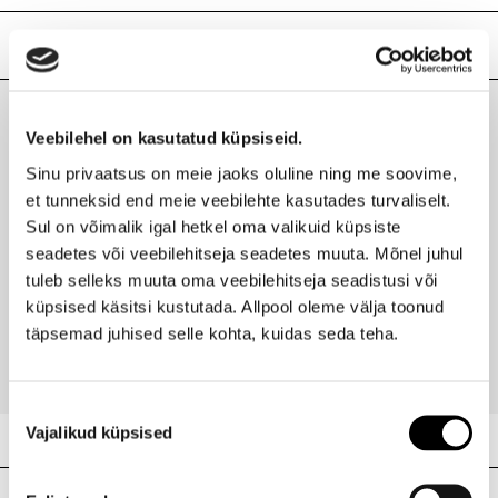
ABS( Acrylonitrile Butadiene Styrene)
Lisainfo
Kaubamärk
EVITA PERONI
Laokood
H0186833
Veebilehel on kasutatud küpsiseid.
Viimati vaadatud tooted
Ribakood
4060274960116
Sinu privaatsus on meie jaoks oluline ning me soovime,
et tunneksid end meie veebilehte kasutades turvaliselt.
Sul on võimalik igal hetkel oma valikuid küpsiste
seadetes või veebilehitseja seadetes muuta. Mõnel juhul
EVITA PERONI
tuleb selleks muuta oma veebilehitseja seadistusi või
Aileen juukseklamber 4,5cmx6cm
küpsised käsitsi kustutada. Allpool oleme välja toonud
11,00 €
täpsemad juhised selle kohta, kuidas seda teha.
Nõusoleku
Vajalikud küpsised
valik