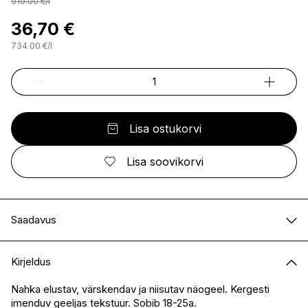
919.00
€
/
l
36,70 €
734.00
€
/
l
Lisa ostukorvi
Lisa soovikorvi
Saadavus
E-pood
Saadaval
Kirjeldus
I.L.U. Kristiine
Saadaval
I.L.U. Ülemiste
Ei ole saadaval
Nahka elustav, värskendav ja niisutav näogeel. Kergesti
imenduv geeljas tekstuur. Sobib 18-25a.
I.L.U. Rocca
Ei ole saadaval