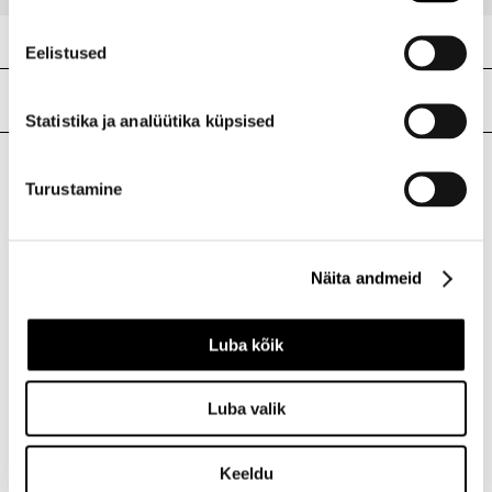
Eelistused
Meie poed
Statistika ja analüütika küpsised
Turustamine
I.L.U. Kristiine
Kristiine Kaubanduskeskus
Endla 45, Tallinn
Näita andmeid
Avatud E-L 10-21 P 10-19
Telefon 517 1040
Luba kõik
I.L.U. Rocca al Mare
Luba valik
Rocca al Mare Kaubanduskeskus
Paldiski mnt 102, Tallinn
Avatud E-L 10-21 P 10-19
Keeldu
Telefon 517 0401