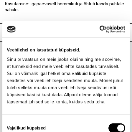
Kasutamine: igapäevaselt hommikuti ja õhtuti kanda puhtale
I.L.U. Lõunakeskus
Ei ole saadaval
nahale.
I.L.U. Pärnu
Ei ole saadaval
Lisainfo
Kaubamärk
ERBORIAN
Veebilehel on kasutatud küpsiseid.
Laokood
H0167456
Viimati vaadatud tooted
Sinu privaatsus on meie jaoks oluline ning me soovime,
Ribakood
8809255781106
et tunneksid end meie veebilehte kasutades turvaliselt.
Sul on võimalik igal hetkel oma valikuid küpsiste
seadetes või veebilehitseja seadetes muuta. Mõnel juhul
tuleb selleks muuta oma veebilehitseja seadistusi või
ERBORIAN
Ilus
küpsised käsitsi kustutada. Allpool oleme välja toonud
Bamboo Creme Frappee näogeel-kreem 50ml
Hind
täpsemad juhised selle kohta, kuidas seda teha.
45,95 €
-20%
36,70 €
Nõusoleku
Vajalikud küpsised
valik