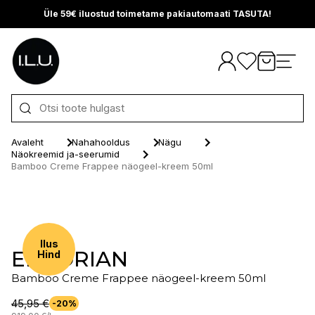
Üle 59€ iluostud toimetame pakiautomaati TASUTA!
Otse sisu juurde
Avaleht
Nahahooldus
Nägu
Näokreemid ja-seerumid
Bamboo Creme Frappee näogeel-kreem 50ml
Ilus
ERBORIAN
Hind
Bamboo Creme Frappee näogeel-kreem 50ml
45,95 €
-20%