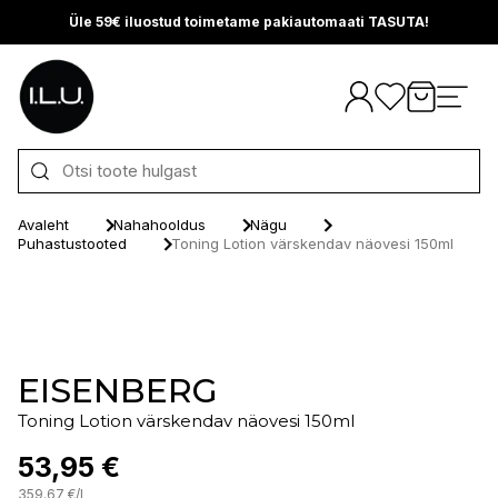
Üle 59€ iluostud toimetame pakiautomaati TASUTA!
Otse sisu juurde
Avaleht
Nahahooldus
Nägu
Puhastustooted
Toning Lotion värskendav näovesi 150ml
EISENBERG
Toning Lotion värskendav näovesi 150ml
53,95 €
359.67
€
/
l