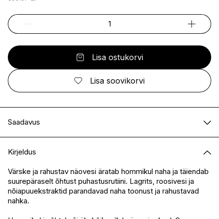
Lisa ostukorvi
Lisa soovikorvi
Saadavus
E-pood
Saadaval
Kirjeldus
I.L.U. Kristiine
Ei ole saadaval
I.L.U. Ülemiste
Saadaval
Värske ja rahustav näovesi äratab hommikul naha ja täiendab
suurepäraselt õhtust puhastusrutiini. Lagrits, roosivesi ja
I.L.U. Rocca
Saadaval
nõiapuuekstraktid parandavad naha toonust ja rahustavad
I.L.U. Lõunakeskus
Ei ole saadaval
nahka.
I.L.U. Pärnu
Ei ole saadaval