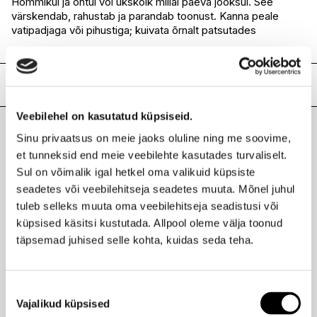
Hommikul ja õhtul või ükskõik millal päeva jooksul. See
värskendab, rahustab ja parandab toonust. Kanna peale
vatipadjaga või pihustiga; kuivata õrnalt patsutades
Lisainfo
Kaubamärk
EISENBERG
Veebilehel on kasutatud küpsiseid.
Laokood
H0183002
Sinu privaatsus on meie jaoks oluline ning me soovime,
Viimati vaadatud tooted
Ribakood
3259551504001
et tunneksid end meie veebilehte kasutades turvaliselt.
Sul on võimalik igal hetkel oma valikuid küpsiste
seadetes või veebilehitseja seadetes muuta. Mõnel juhul
tuleb selleks muuta oma veebilehitseja seadistusi või
küpsised käsitsi kustutada. Allpool oleme välja toonud
EISENBERG
täpsemad juhised selle kohta, kuidas seda teha.
Toning Lotion värskendav näovesi 150ml
53,95 €
Nõusoleku
Vajalikud küpsised
valik