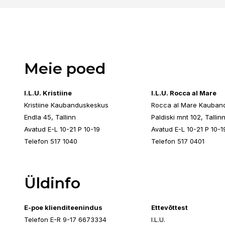
Meie poed
I.L.U. Kristiine
I.L.U. Rocca al Mare
Kristiine Kaubanduskeskus
Rocca al Mare Kauban
Endla 45, Tallinn
Paldiski mnt 102, Tallin
Avatud E-L 10-21 P 10-19
Avatud E-L 10-21 P 10-1
Telefon 517 1040
Telefon 517 0401
Üldinfo
E-poe klienditeenindus
Ettevõttest
Telefon E-R 9-17 6673334
I.L.U.