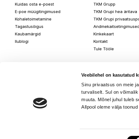
Kuidas osta e-poest
TKM Grupp
E-poe müügitingimused
TKM Grupi hea äritava
Kohaletoimetamine
TKM Grupi privaatsuspol
Tagastusõigus
Andmekaitsetingimuse
Kaubamärgid
Kinkekaart
Ilublogi
Kontakt
Tule Tööle
Veebilehel on kasutatud k
Sinu privaatsus on meie j
turvaliselt. Sul on võimali
muuta. Mõnel juhul tuleb s
Allpool oleme välja toonud
Nõusoleku
© www.ilu.ee. K