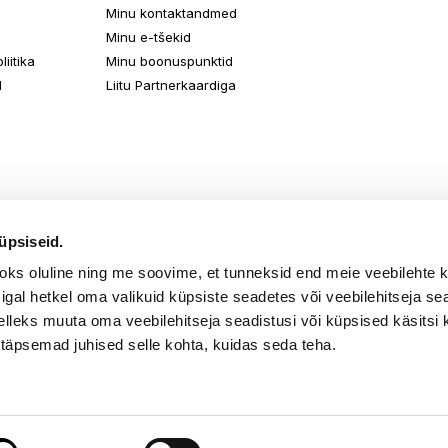
Minu kontaktandmed
Minu e-tšekid
iitika
Minu boonuspunktid
d
Liitu Partnerkaardiga
üpsiseid.
aoks oluline ning me soovime, et tunneksid end meie veebilehte 
k igal hetkel oma valikuid küpsiste seadetes või veebilehitseja s
elleks muuta oma veebilehitseja seadistusi või küpsised käsitsi 
 täpsemad juhised selle kohta, kuidas seda teha.
õik õigused kaitstud. TKM Beauty OÜ Gonsiori 2, Tallinn 10143, tel. 667 