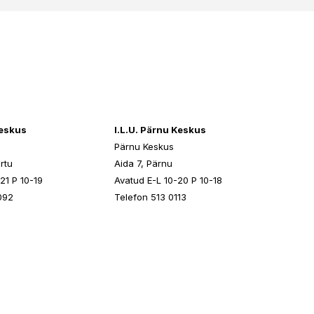
keskus
I.L.U. Pärnu Keskus
Pärnu Keskus
rtu
Aida 7, Pärnu
21 P 10-19
Avatud E-L 10-20 P 10-18
092
Telefon 513 0113