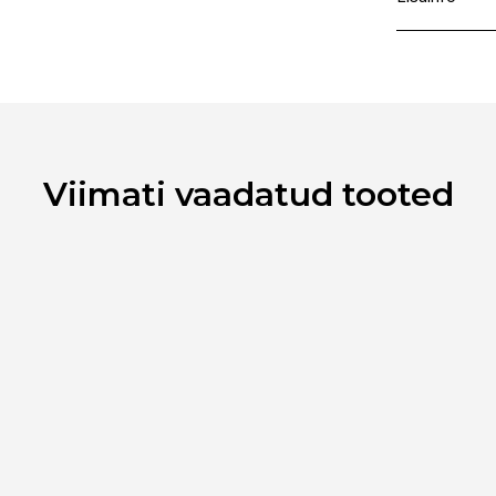
Kaubamärk
Laokood
Ribakood
Viimati vaadatud tooted