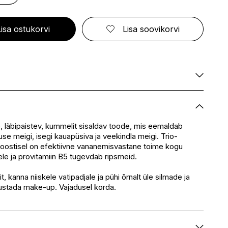
ELIZABETH ARDEN
FRESMY
GOLDWELL
CA
EMBRYOLISSE
FUSSKUNDIG
GRACE COLE
ENVIE
GRAHAM HILL
Lisa ostukorvi
Lisa soovikorvi
S
ERBORIAN
GROOM ROOM
ESCADA
GUCCI
BBANA
ESTEÉ LAUDER
GUESS
AN
EVITA PERONI
S
EYLURE
KA
Saadaval
E
Ei ole saadaval
SSENZ
Saadaval
, läbipaistev, kummelit sisaldav toode, mis eemaldab
use meigi, isegi kauapüsiva ja veekindla meigi. Trio-
Saadaval
oostisel on efektiivne vananemisvastane toime kogu
eskus
Ei ole saadaval
le ja provitamiin B5 tugevdab ripsmeid.
Ei ole saadaval
t, kanna niiskele vatipadjale ja pühi õrnalt üle silmade ja
hustada make-up. Vajadusel korda.