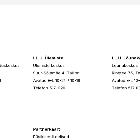
I.L.U. Ülemiste
I.L.U. Lõuna
duskeskus
Ülemiste keskus
Lõunakeskus
n
Suur-Sõjamäe 4, Tallinn
Ringtee 75, Ta
9
Avatud E-L 10-21 P 10-19
Avatud E-L 10-
Telefon 517 1120
Telefon 517 0
Partnerkaart
Püsikliendi eelised