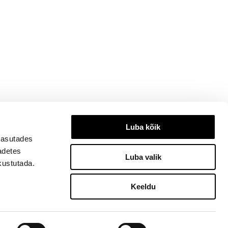
Luba kõik
kasutades
eadetes
Luba valik
kustutada.
Keeldu
3334, ilu@ilu.ee