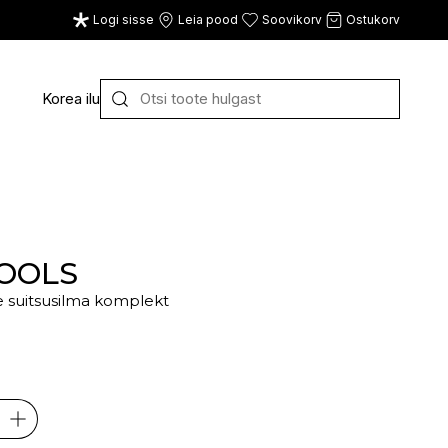
Logi sisse
Leia pood
Soovikorv
Ostukorv
Korea ilu
Y
Z
VAATA KÕIKI
E
F
G
OOLS
 suitsusilma komplekt
CE
ECOSH
FACE FACTS
GATINEAU
ECOTOOLS
FACED
GERMAINE DE CAPUC
EDWIN JAGGER
FILORGA
GIGI
EISENBERG
FIORENTINO
GIVENCHY
ELEMIS
FLAWLESS
GLAIRY BRAND
ELEVEN
FLER
GLAMLAC
ELIE SAAB
FOUR REASONS
GODDESS