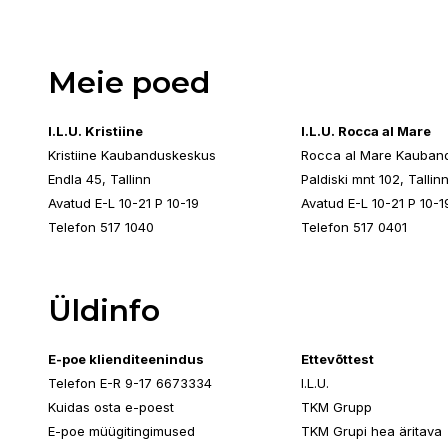
Meie poed
I.L.U. Kristiine
I.L.U. Rocca al Mare
Kristiine Kaubanduskeskus
Rocca al Mare Kauban
Endla 45, Tallinn
Paldiski mnt 102, Tallin
Avatud E-L 10-21 P 10-19
Avatud E-L 10-21 P 10-1
Telefon 517 1040
Telefon 517 0401
Üldinfo
E-poe klienditeenindus
Ettevõttest
Telefon E-R 9-17 6673334
I.L.U.
Kuidas osta e-poest
TKM Grupp
E-poe müügitingimused
TKM Grupi hea äritava