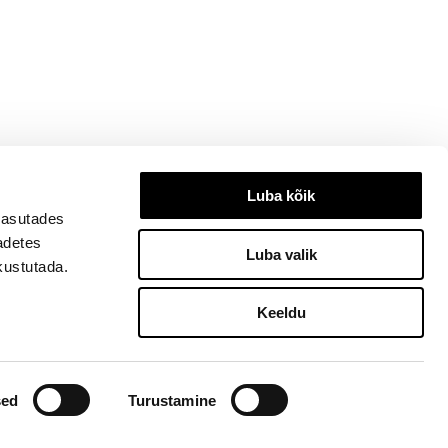
Luba kõik
kasutades
eadetes
Luba valik
kustutada.
Keeldu
3334, ilu@ilu.ee
sed
Turustamine