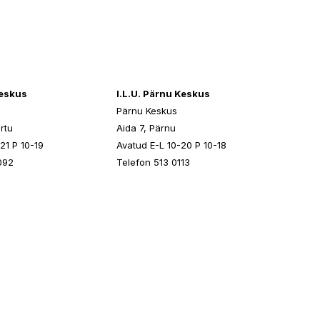
keskus
I.L.U. Pärnu Keskus
Pärnu Keskus
rtu
Aida 7, Pärnu
21 P 10-19
Avatud E-L 10-20 P 10-18
092
Telefon 513 0113