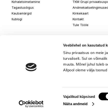
Kohaletoimetamine
TKM Grupi privaatsuspol
Tagastusõigus
Andmekaitsetingimuse
Kaubamärgid
Kinkekaart
Ilublogi
Kontakt
Tule Tööle
Veebilehel on kasutatud k
Sinu privaatsus on meie j
turvaliselt. Sul on võimali
muuta. Mõnel juhul tuleb s
Allpool oleme välja toonud
Nõusoleku
© www.ilu.ee. K
Vajalikud küpsised
valik
Näita andmeid