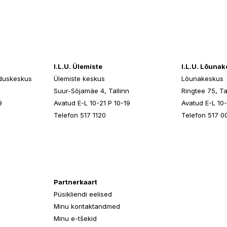
I.L.U. Ülemiste
I.L.U. Lõuna
duskeskus
Ülemiste keskus
Lõunakeskus
n
Suur-Sõjamäe 4, Tallinn
Ringtee 75, Ta
9
Avatud E-L 10-21 P 10-19
Avatud E-L 10-
Telefon 517 1120
Telefon 517 0
Partnerkaart
Püsikliendi eelised
Minu kontaktandmed
Minu e-tšekid