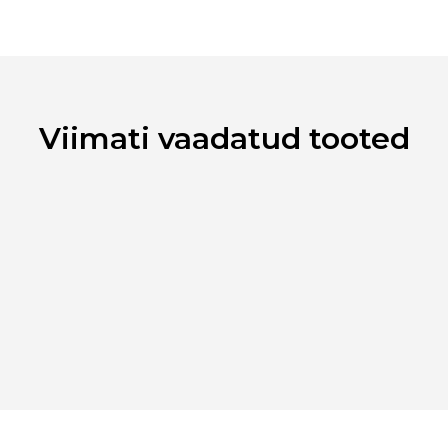
Kaubamärk
Laokood
Ribakood
Viimati vaadatud tooted