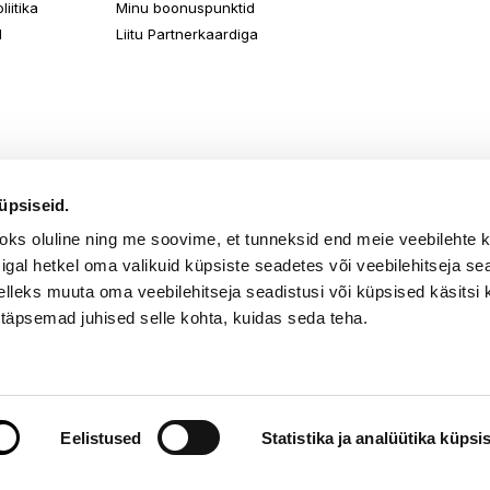
iitika
Minu boonuspunktid
d
Liitu Partnerkaardiga
üpsiseid.
aoks oluline ning me soovime, et tunneksid end meie veebilehte 
k igal hetkel oma valikuid küpsiste seadetes või veebilehitseja s
elleks muuta oma veebilehitseja seadistusi või küpsised käsitsi 
 täpsemad juhised selle kohta, kuidas seda teha.
õik õigused kaitstud. TKM Beauty OÜ Gonsiori 2, Tallinn 10143, tel. 667 
Eelistused
Statistika ja analüütika küpsi