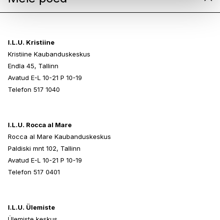
Caprylyl Glycol, Sodium Benzoate*
*ECOCERT tunnustusega koostisaine.
I.L.U. Kristiine
Kristiine Kaubanduskeskus
Endla 45, Tallinn
Avatud E-L 10-21 P 10-19
Telefon 517 1040
I.L.U. Rocca al Mare
Rocca al Mare Kaubanduskeskus
Paldiski mnt 102, Tallinn
Avatud E-L 10-21 P 10-19
Telefon 517 0401
I.L.U. Ülemiste
Ülemiste keskus