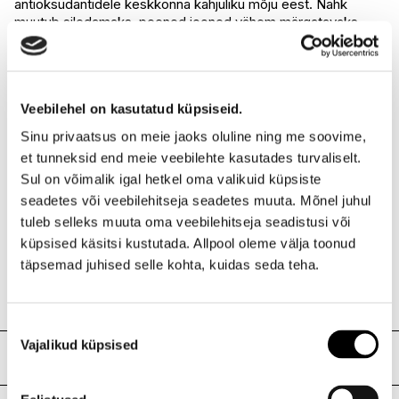
antioksüdantidele keskkonna kahjuliku mõju eest. Nahk
muutub siledamaks, peened jooned vähem märgatavaks.
Kreemil on luksuslik ja hästi imenduv tekstuur, mis ei jäta
nahale kleepuvat kihti. 4D MOISTURIZING EYE CREAM
silmakreem - Moisturizing Eye Cream silmakreem sisaldab
patenteeritud HYDRESIA® emulsiooni, siidiproteiine ja
Veebilehel on kasutatud küpsiseid.
looduslike õlide kokteili, mis tagavad pika-ajalise niisutuse,
toitainetega varustamise ja siidpehme naha. HYDRESIA®
Sinu privaatsus on meie jaoks oluline ning me soovime,
emulsioon koosneb värvohaka oleosoomidest,
et tunneksid end meie veebilehte kasutades turvaliselt.
tibatillukestest reservuaaridest, mis vabastavad järk-järgult
Sul on võimalik igal hetkel oma valikuid küpsiste
niiskust ja toitaineid. Peened jooned ja kortsukesed saavad
silutud. BEAUTIFEYE aineühend taandab väsimusemärgid,
seadetes või veebilehitseja seadetes muuta. Mõnel juhul
alandab paistetust ja vähendab tumedat tooni silmade
tuleb selleks muuta oma veebilehitseja seadistusi või
ümber. Niatsinamiid vähendab naha tundlikkust ja karedust
küpsised käsitsi kustutada. Allpool oleme välja toonud
ning muudab naha pehmemaks. Kreemi tekstuur on
täpsemad juhised selle kohta, kuidas seda teha.
ülimeeldiv, see justkui sulab naha sisse, luues meigile hea
aluspinna. Kreem sobib igale vanusele ja nahatüübile.
Nõusoleku
Vajalikud küpsised
valik
Koostis
4D UNIVERSAL REVITALIZING FACE CREAM INCI: Aqua,