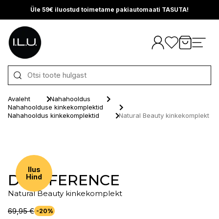
Üle 59€ iluostud toimetame pakiautomaati TASUTA!
Otse sisu juurde
Avaleht
Nahahooldus
Nahahoolduse kinkekomplektid
Nahahooldus kinkekomplektid
Natural Beauty kinkekomplekt
Ilus
D'DIFFERENCE
Hind
Natural Beauty kinkekomplekt
69,95 €
-20%