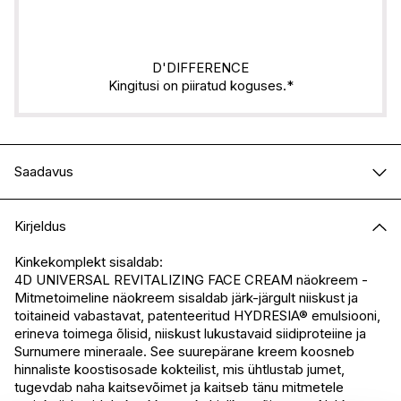
D'DIFFERENCE
Kingitusi on piiratud koguses.*
Saadavus
E-pood
Saadaval
Kirjeldus
I.L.U. Kristiine
Saadaval
I.L.U. Ülemiste
Saadaval
Kinkekomplekt sisaldab:
4D UNIVERSAL REVITALIZING FACE CREAM näokreem -
I.L.U. Rocca
Saadaval
Mitmetoimeline näokreem sisaldab järk-järgult niiskust ja
I.L.U. Lõunakeskus
Saadaval
toitaineid vabastavat, patenteeritud HYDRESIA® emulsiooni,
I.L.U. Pärnu
Saadaval
erineva toimega õlisid, niiskust lukustavaid siidiproteiine ja
Surnumere mineraale. See suurepärane kreem koosneb
hinnaliste koostisosade kokteilist, mis ühtlustab jumet,
tugevdab naha kaitsevõimet ja kaitseb tänu mitmetele