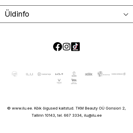
Üldinfo
E-poe klienditeenindus
© www.ilu.ee. Kõik õigused kaitstud. TKM Beauty OÜ Gonsiori 2,
Ettevõttest
Tallinn 10143, tel. 667 3334, ilu@ilu.ee