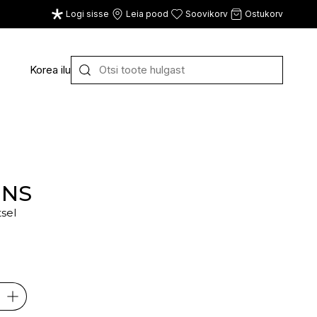
Logi sisse
Leia pood
Soovikorv
Ostukorv
Korea ilu
Y
Z
VAATA KÕIKI
E
F
G
INS
tsel
CE
ECOSH
FACE FACTS
GATINEAU
ECOTOOLS
FACED
GERMAINE DE CAPUC
EDWIN JAGGER
FILORGA
GIGI
EISENBERG
FIORENTINO
GIVENCHY
ELEMIS
FLAWLESS
GLAIRY BRAND
ELEVEN
FLER
GLAMLAC
ELIE SAAB
FOUR REASONS
GODDESS