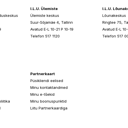
I.L.U. Ülemiste
I.L.U. Lõuna
duskeskus
Ülemiste keskus
Lõunakeskus
n
Suur-Sõjamäe 4, Tallinn
Ringtee 75, Ta
9
Avatud E-L 10-21 P 10-19
Avatud E-L 10-
Telefon 517 1120
Telefon 517 0
Partnerkaart
Püsikliendi eelised
Minu kontaktandmed
Minu e-tšekid
iitika
Minu boonuspunktid
d
Liitu Partnerkaardiga