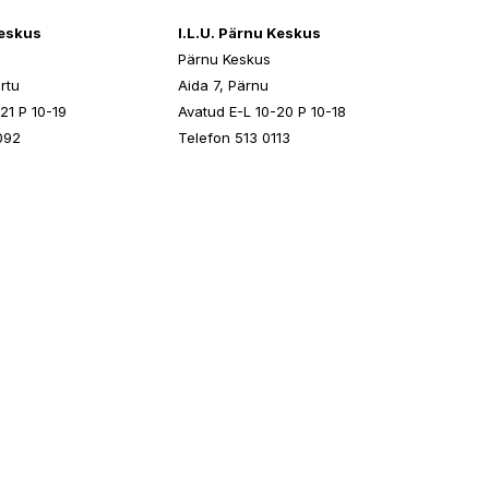
keskus
I.L.U. Pärnu Keskus
Pärnu Keskus
rtu
Aida 7, Pärnu
21 P 10-19
Avatud E-L 10-20 P 10-18
092
Telefon 513 0113