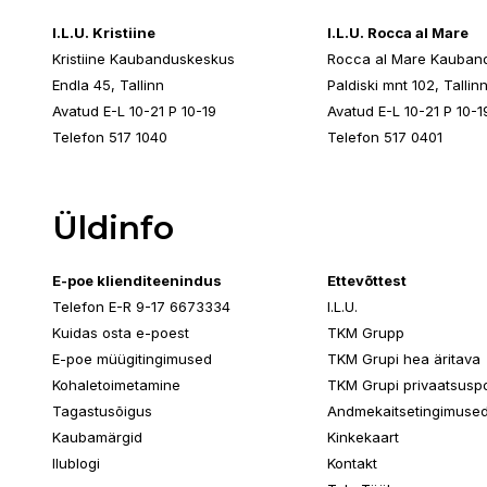
I.L.U. Kristiine
I.L.U. Rocca al Mare
Kristiine Kaubanduskeskus
Rocca al Mare Kauban
Endla 45, Tallinn
Paldiski mnt 102, Tallin
Avatud E-L 10-21 P 10-19
Avatud E-L 10-21 P 10-1
Telefon 517 1040
Telefon 517 0401
Üldinfo
E-poe klienditeenindus
Ettevõttest
Telefon E-R 9-17 6673334
I.L.U.
Kuidas osta e-poest
TKM Grupp
E-poe müügitingimused
TKM Grupi hea äritava
Kohaletoimetamine
TKM Grupi privaatsuspol
Tagastusõigus
Andmekaitsetingimuse
Kaubamärgid
Kinkekaart
Ilublogi
Kontakt