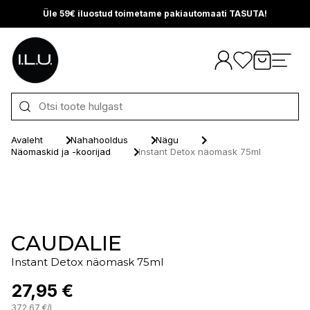
Üle 59€ iluostud toimetame pakiautomaati TASUTA!
Otse sisu juurde
Avaleht
Nahahooldus
Nägu
Näomaskid ja -koorijad
Instant Detox näomask 75ml
CAUDALIE
Instant Detox näomask 75ml
27,95 €
372.67
€
/
l