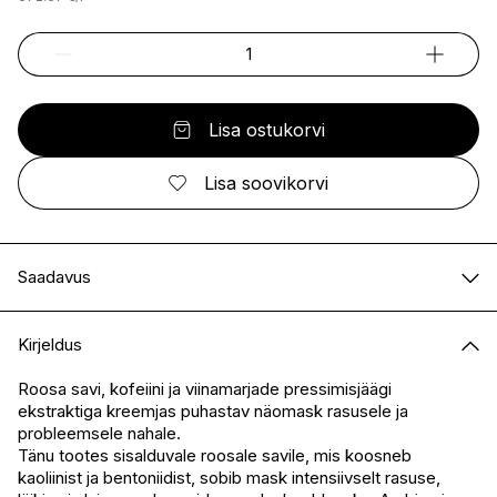
Lisa ostukorvi
Lisa soovikorvi
Saadavus
E-pood
Saadaval
Kirjeldus
I.L.U. Kristiine
Ei ole saadaval
I.L.U. Ülemiste
Ei ole saadaval
Roosa savi, kofeiini ja viinamarjade pressimisjäägi
ekstraktiga kreemjas puhastav näomask rasusele ja
I.L.U. Rocca
Saadaval
probleemsele nahale.
I.L.U. Lõunakeskus
Ei ole saadaval
Tänu tootes sisalduvale roosale savile, mis koosneb
I.L.U. Pärnu
Ei ole saadaval
kaoliinist ja bentoniidist, sobib mask intensiivselt rasuse,