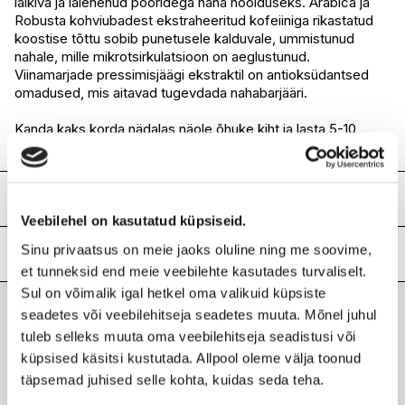
läikiva ja laienenud pooridega naha hoolduseks. Arabica ja
Robusta kohviubadest ekstraheeritud kofeiiniga rikastatud
koostise tõttu sobib punetusele kalduvale, ummistunud
nahale, mille mikrotsirkulatsioon on aeglustunud.
Viinamarjade pressimisjäägi ekstraktil on antioksüdantsed
omadused, mis aitavad tugevdada nahabarjääri.
Kanda kaks korda nädalas näole õhuke kiht ja lasta 5-10
minutit mõjuda. Loputada.
Koostis
Veebilehel on kasutatud küpsiseid.
Aqua/water/eau, kaolin, bentonite, glycerin, acacia senegal
Sinu privaatsus on meie jaoks oluline ning me soovime,
gum, xanthan gum, benzyl alcohol, alcohol, sodium
Lisainfo
dehydroacetate, ci 77491 (iron oxides), citrus aurantium
et tunneksid end meie veebilehte kasutades turvaliselt.
bergamia (bergamot) fruit oil, lavandula angustifolia
Kaubamärk
Sul on võimalik igal hetkel oma valikuid küpsiste
CAUDALIE
(lavender) oil, linalool, limonene, sodium citrate, citric acid,
seadetes või veebilehitseja seadetes muuta. Mõnel juhul
Laokood
H0205936
dehydroacetic acid, coffea arabica (coffee) seed extract,
Viimati vaadatud tooted
tuleb selleks muuta oma veebilehitseja seadistusi või
Ribakood
3522930004349
coffea robusta seed extract, carbomer, cupressus
küpsised käsitsi kustutada. Allpool oleme välja toonud
sempervirens oil, salvia sclarea (clary) oil, ci 77499 (iron
oxides), vitis vinifera (grape) fruit extract, commiphora
täpsemad juhised selle kohta, kuidas seda teha.
myrrha oil, santalum album (sandalwood) oil, papain, 1,2-