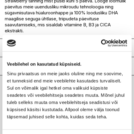
Strawberry tanning mist püsib kuni 5 päeva. Looge loomulik
päevitus meie uuendusliku mikroudu tehnoloogia ning
I.L.U. Rocca
Saadaval
sügavniisutava hüaluroonhappe ja 100% loodusliku DHA
I.L.U. Lõunakeskus
Saadaval
maagilise seguga ühtlase, triipudeta päevituse
I.L.U. Pärnu
Saadaval
saavutamiseks, mis sisaldab vitamiine B, B3 ja CICA
ekstrakti.
Koostis
Veebilehel on kasutatud küpsiseid.
Lisainfo
Sinu privaatsus on meie jaoks oluline ning me soovime,
Kaubamärk
BYROKKO
et tunneksid end meie veebilehte kasutades turvaliselt.
Laokood
H0198425
Sul on võimalik igal hetkel oma valikuid küpsiste
Viimati vaadatud tooted
Ribakood
seadetes või veebilehitseja seadetes muuta. Mõnel juhul
3830079880589
tuleb selleks muuta oma veebilehitseja seadistusi või
küpsised käsitsi kustutada. Allpool oleme välja toonud
täpsemad juhised selle kohta, kuidas seda teha.
BYROKKO
Strawberry isepruunistav sprei 100ml