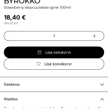
BYROKKO
Strawberry isepruunistav sprei 100ml
18,40 €
184.00
€
/
l
Lisa ostukorvi
Lisa soovikorvi
Saadavus
E-pood
Saadaval
Kirjeldus
I.L.U. Kristiine
Saadaval
I.L.U. Ülemiste
Saadaval