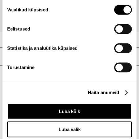
Nõusoleku
18,40 €
Vajalikud küpsised
valik
Eelistused
Statistika ja analüütika küpsised
Meie poed
Turustamine
I.L.U. Kristiine
Kristiine Kaubanduskeskus
Näita andmeid
Endla 45, Tallinn
Avatud E-L 10-21 P 10-19
Luba kõik
Telefon 517 1040
Luba valik
I.L.U. Rocca al Mare