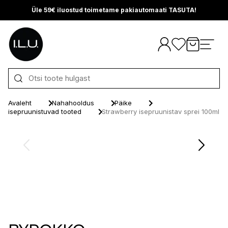
Üle 59€ iluostud toimetame pakiautomaati TASUTA!
Otse sisu juurde
Avaleht
Nahahooldus
Päike
isepruunistuvad tooted
Strawberry isepruunistav sprei 100ml