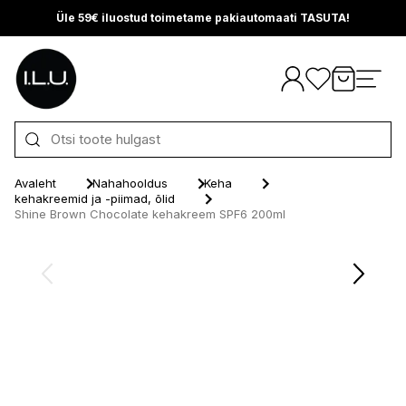
Üle 59€ iluostud toimetame pakiautomaati TASUTA!
Otse sisu juurde
Avaleht
Nahahooldus
Keha
kehakreemid ja -piimad, õlid
Shine Brown Chocolate kehakreem SPF6 200ml