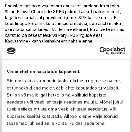
I.L.U. Ülemiste
Saadaval
Päevitamisel pole vaja enam ohutuses järeleandmisi teha –
Shine Brown Chocolate SPF6 pakub kaitset päikese eest,
I.L.U. Rocca
Saadaval
tagades samal ajal päevitunud jume. SPF kaitse on UUE
I.L.U. Lõunakeskus
Saadaval
koostisega kreemi üks parimaid omadusi, see aitab nahka
I.L.U. Pärnu
Saadaval
päevitada sama kiiresti kui tema eelkäijad, kuid olete samas
kaitstud päikesest tekkiva kahjuliku kiirguse eest.
Kasutamine- kanna kehakreem nahale enne
päikese/solaariumi kätte minemimist.
Koostis
Veebilehel on kasutatud küpsiseid.
Petrolatum, Juglans Regia (Walnut) Seed Oil, Olea Europaea
Sinu privaatsus on meie jaoks oluline ning me soovime,
Fruit Oil, Butyrospermum Parkii Butter, Isopropyl Myristate,
Lisainfo
Hydrogenated Olive Oil, Theobroma Cacao Seed Butter,
et tunneksid end meie veebilehte kasutades turvaliselt.
Helianthus Annuus Seed Oil, Bis-Ethylhexyloxyphenol
Kaubamärk
BYROKKO
Sul on võimalik igal hetkel oma valikuid küpsiste
Methoxyphenyl Triazine, Butyloctyl Salicylate, Cocos
seadetes või veebilehitseja seadetes muuta. Mõnel juhul
Laokood
H0198420
Nucifera Oil, Parfum, Theobroma Cacao Fruit Powder,
Viimati vaadatud tooted
tuleb selleks muuta oma veebilehitseja seadistusi või
Ribakood
3830079880954
Lecithin, Calendula officinalis Flower Extract, Tocopherol,
küpsised käsitsi kustutada. Allpool oleme välja toonud
Beta – Carotene, Limonene, Eugenol.
täpsemad juhised selle kohta, kuidas seda teha.