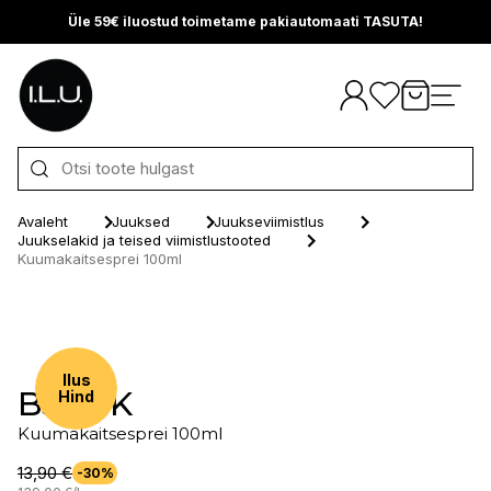
Üle 59€ iluostud toimetame pakiautomaati TASUTA!
Otse sisu juurde
Avaleht
Juuksed
Juukseviimistlus
Juukselakid ja teised viimistlustooted
Kuumakaitsesprei 100ml
Ilus
BJÖRK
Hind
Kuumakaitsesprei 100ml
13,90 €
-30%