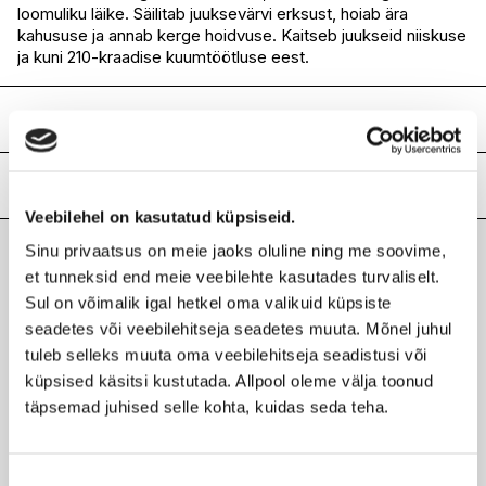
loomuliku läike. Säilitab juuksevärvi erksust, hoiab ära
I.L.U. Lõunakeskus
Ei ole saadaval
kahususe ja annab kerge hoidvuse. Kaitseb juukseid niiskuse
I.L.U. Pärnu
Ei ole saadaval
ja kuni 210-kraadise kuumtöötluse eest.
Koostis
Dimethyl Ether, Alcohol Denat., Aqua, Polyurethane-14, Rosa
Damascena Flower Oil, AMP-Acrylates Copolymer, Bisamino
Lisainfo
PEG/PPG-41/3 Aminoethyl PG-Propyl Dimethicone,
Veebilehel on kasutatud küpsiseid.
Panthenol, Helianthus Annuus Seed Extract, Glycerin, Rosa
Kaubamärk
BJÖRK
Gallica Flower Extract, Vaccinium Myrtillus Fruit Extract,
Sinu privaatsus on meie jaoks oluline ning me soovime,
Laokood
H0194391
Butylene Glycol, Potassium Sorbate, Sorbic Acid, Citric Acid,
et tunneksid end meie veebilehte kasutades turvaliselt.
Viimati vaadatud tooted
Ribakood
7350087631035
Parfum.
Sul on võimalik igal hetkel oma valikuid küpsiste
seadetes või veebilehitseja seadetes muuta. Mõnel juhul
tuleb selleks muuta oma veebilehitseja seadistusi või
küpsised käsitsi kustutada. Allpool oleme välja toonud
täpsemad juhised selle kohta, kuidas seda teha.
BJÖRK
Ilus
Kuumakaitsesprei 100ml
Hind
13,90 €
-30%
Nõusoleku
9,73 €