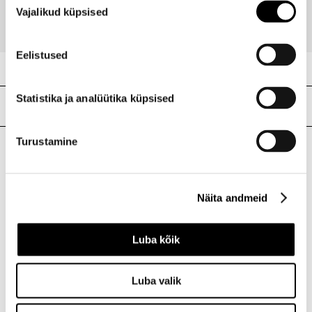
Vajalikud küpsised
valik
Eelistused
Statistika ja analüütika küpsised
Meie poed
Turustamine
I.L.U. Kristiine
Kristiine Kaubanduskeskus
Näita andmeid
Endla 45, Tallinn
Avatud E-L 10-21 P 10-19
Telefon 517 1040
Luba kõik
Luba valik
I.L.U. Rocca al Mare
Rocca al Mare Kaubanduskeskus