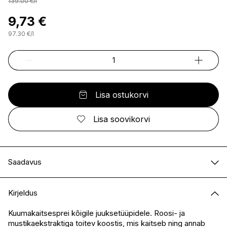
139.00
€
/
l
9,73 €
97.30
€
/
l
Lisa ostukorvi
Lisa soovikorvi
Saadavus
E-pood
Saadaval
Kirjeldus
I.L.U. Kristiine
Saadaval
I.L.U. Ülemiste
Ei ole saadaval
Kuumakaitsesprei kõigile juuksetüüpidele. Roosi- ja
mustikaekstraktiga toitev koostis, mis kaitseb ning annab
I.L.U. Rocca
Ei ole saadaval