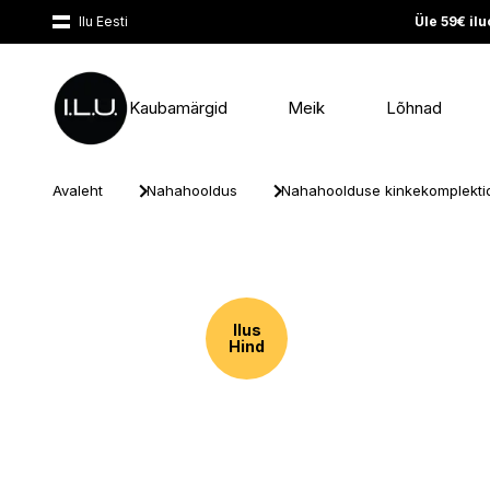
Ilu Eesti
Üle 59€ il
Kaubamärgid
Meik
Lõhnad
Silmad
Meeste lõhnad
Juuksehooldus
Nägu
Meeste lõhnad
Kosmeetikakotid
0-9
A
B
C
D
E
F
G
H
Avaleht
Nahahooldus
Nahahoolduse kinkekomplekti
Huuled
Naiste lõhnad
Juukseviimistlus
Päike
Meeste nahahooldus
Meik
Nägu
Lõhnatuba
Juuksevärvid
Keha
Muud tooted
Juuksehooldus
0-9
A
Küüned
Lõhnakomplektid
Tarvikud
Käed ja jalad
Meeste kosmeetika
Kehahooldus
kinkekomplektid
Primerid
Kodulõhnastajad
Juuksehoolduskomplektid
Muud tooted
Kehahooldusaparaadid
Ilus
Meigitarvikud
Laste kosmeetikatooted
Küünlad
Hind
18.21 MAN MADE
ABERCROMBIE & FI
7DAYS
ACCA KAPPA
Meigikomplektid
Nahahoolduse kinkekomplektid
Kaitsevahendid
ACNEMY
ALESSANDRO
ALFRED RITCHY
ALGOLOGIE
ALKMENE