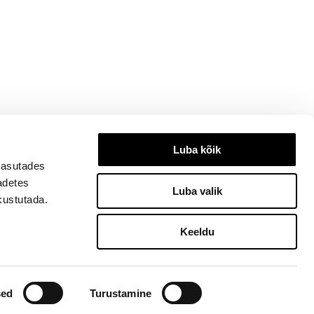
Luba kõik
kasutades
eadetes
Luba valik
kustutada.
Keeldu
3334, ilu@ilu.ee
sed
Turustamine