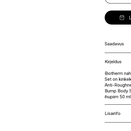
BAYLIS&HARDING
BRUSHWORKS
CHLOE
DELROBA
BEARD MONKEY
BURBERRY
CIROA
DERMALOGI
ND
BEARDBURYS
BY VEIRA
CLARINS
DESERVED
BEAUTOPIA
BYROKKO
CLEAN
DIRTY WORK
S
BEAUTY JAR
BYS
CLIMAPLEX
DKNY
BEAUTY MADE EASY
CLINIQUE
DOLCE & GA
BEAUTY OF JOSEON
COACH
DONNA KAR
Saadavus
BEAUTYBLENDER
COCOA BROWN
DR IRENA ERI
BELL HYPOALLERGENIC
COLLISTAR
DR. HAUSCH
BELLAMIANTA
COLOR WOW
DR.CEURACL
E-pood
Kirjeldus
BENTLEY
COSCELL
DR.OHHIRA
I.L.U. Kristiine
BERRICHI
COSRX
DRESDNER E
I.L.U. Ülemiste
Biotherm nah
BIACRÈ
COTRIL
DSQUARED2
Set on kinke
BIOCYTE
COURRÈGES
DUO
I.L.U. Rocca
Anti-Roughne
BIODANCE
CUTRIN
I.L.U. Lõunak
Bump Body S
BIORÉ
I.L.U. Pärnu
ihupiim 50 ml
BIOTHERM
BIRKHOLZ
BJÖRK
Lisainfo
BJÖRK AND BERRIES
BLANX
Kaubamärk