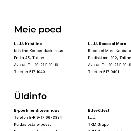
Meie poed
I.L.U. Kristiine
I.L.U. Rocca al Mare
Kristiine Kaubanduskeskus
Rocca al Mare Kauban
Endla 45, Tallinn
Paldiski mnt 102, Tallin
Avatud E-L 10-21 P 10-19
Avatud E-L 10-21 P 10-1
Telefon 517 1040
Telefon 517 0401
Üldinfo
E-poe klienditeenindus
Ettevõttest
Telefon E-R 9-17 6673334
I.L.U.
Kuidas osta e-poest
TKM Grupp