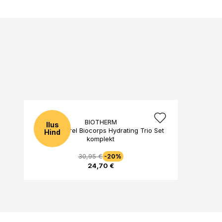
BIOTHERM
Ilus
Lait Corporel Biocorps Hydrating Trio Set
Hind
komplekt
30,95 €
-20%
24,70 €