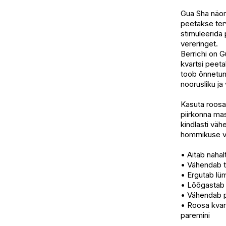
I.L.U. Ülemiste
Gua Sha näoma
peetakse ter
I.L.U. Rocca
stimuleerida
I.L.U. Lõunak
vereringet.
I.L.U. Pärnu
Berrichi on 
kvartsi peeta
toob õnnetunn
noorusliku ja
Kasuta roosas
piirkonna ma
kindlasti väh
hommikuse võ
• Aitab naha
• Vähendab t
• Ergutab lüm
• Lõõgastab 
• Vähendab 
• Roosa kvar
paremini