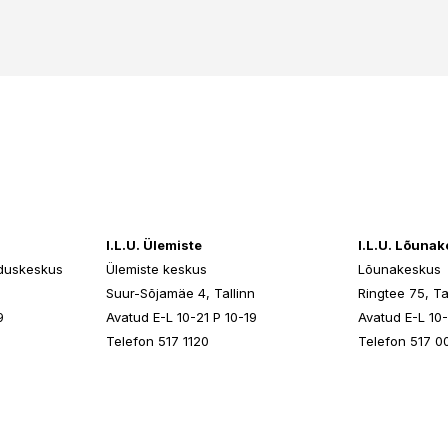
I.L.U. Ülemiste
I.L.U. Lõuna
duskeskus
Ülemiste keskus
Lõunakeskus
n
Suur-Sõjamäe 4, Tallinn
Ringtee 75, Ta
9
Avatud E-L 10-21 P 10-19
Avatud E-L 10-
Telefon 517 1120
Telefon 517 0