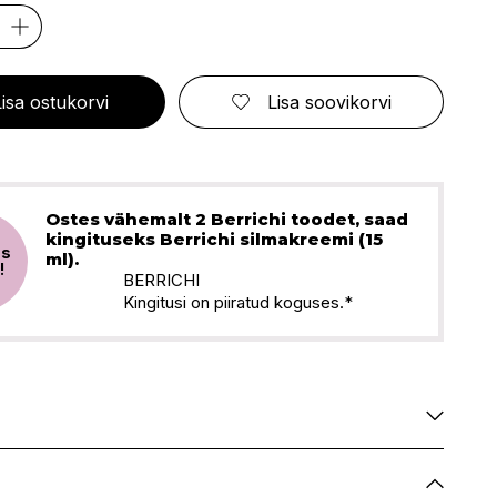
ELIZABETH ARDEN
FRESMY
GOLDWELL
CA
EMBRYOLISSE
FUSSKUNDIG
GRACE COLE
ENVIE
GRAHAM HILL
S
ERBORIAN
GROOM ROOM
Lisa ostukorvi
Lisa soovikorvi
ESCADA
GUCCI
BBANA
ESTEÉ LAUDER
GUESS
AN
EVITA PERONI
S
EYLURE
KA
E
Ostes vähemalt 2 Berrichi toodet, saad
kingituseks Berrichi silmakreemi (15
us
SSENZ
ml).
!
BERRICHI
Kingitusi on piiratud koguses.*
Saadaval
Saadaval