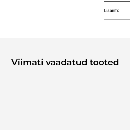
Lisainfo
Kaubamärk
Laokood
Ribakood
Viimati vaadatud tooted