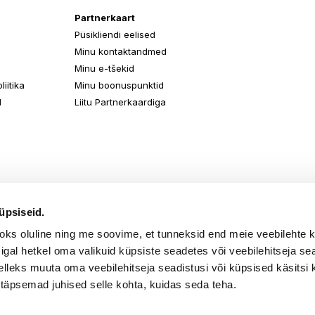
Partnerkaart
Püsikliendi eelised
Minu kontaktandmed
Minu e-tšekid
iitika
Minu boonuspunktid
d
Liitu Partnerkaardiga
üpsiseid.
aoks oluline ning me soovime, et tunneksid end meie veebilehte 
k igal hetkel oma valikuid küpsiste seadetes või veebilehitseja s
elleks muuta oma veebilehitseja seadistusi või küpsised käsitsi 
 täpsemad juhised selle kohta, kuidas seda teha.