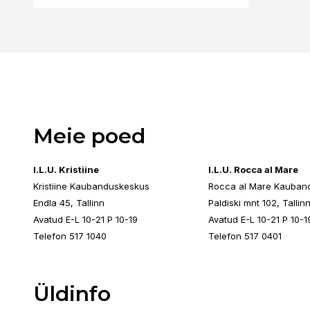
Meie poed
I.L.U. Kristiine
I.L.U. Rocca al Mare
Kristiine Kaubanduskeskus
Rocca al Mare Kauban
Endla 45, Tallinn
Paldiski mnt 102, Tallin
Avatud E-L 10-21 P 10-19
Avatud E-L 10-21 P 10-1
Telefon 517 1040
Telefon 517 0401
Üldinfo