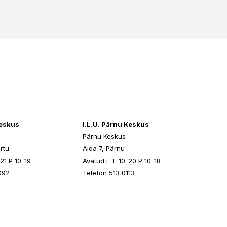
keskus
I.L.U. Pärnu Keskus
Pärnu Keskus
rtu
Aida 7, Pärnu
21 P 10-19
Avatud E-L 10-20 P 10-18
092
Telefon 513 0113