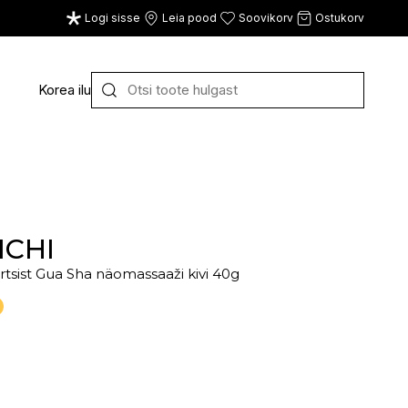
Logi sisse
Leia pood
Soovikorv
Ostukorv
Korea ilu
Y
Z
VAATA KÕIKI
E
F
G
ICHI
rtsist Gua Sha näomassaaži kivi 40g
CE
ECOSH
FACE FACTS
GATINEAU
%
ECOTOOLS
FACED
GERMAINE DE CAPUC
EDWIN JAGGER
FILORGA
GIGI
EISENBERG
FIORENTINO
GIVENCHY
ELEMIS
FLAWLESS
GLAIRY BRAND
ELEVEN
FLER
GLAMLAC
ELIE SAAB
FOUR REASONS
GODDESS