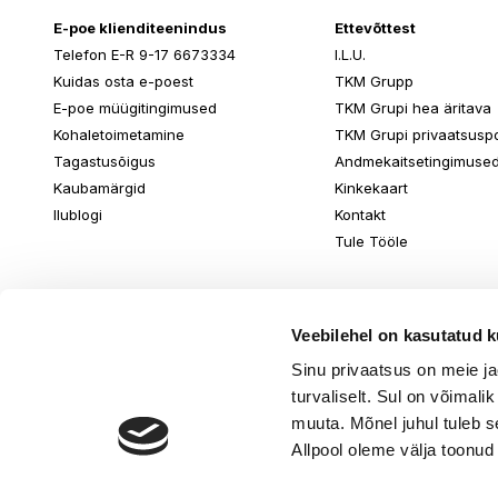
E-poe klienditeenindus
Ettevõttest
Telefon E-R 9-17 6673334
I.L.U.
Kuidas osta e-poest
TKM Grupp
E-poe müügitingimused
TKM Grupi hea äritava
Kohaletoimetamine
TKM Grupi privaatsuspol
Tagastusõigus
Andmekaitsetingimuse
Kaubamärgid
Kinkekaart
Ilublogi
Kontakt
Tule Tööle
Veebilehel on kasutatud k
Sinu privaatsus on meie j
turvaliselt. Sul on võimali
muuta. Mõnel juhul tuleb s
Allpool oleme välja toonud