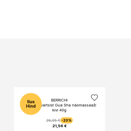
BERRICHI
Ilus
Roosast kvartsist Gua Sha näomassaaži
Hind
kivi 40g
26,95 €
-20%
21,56 €