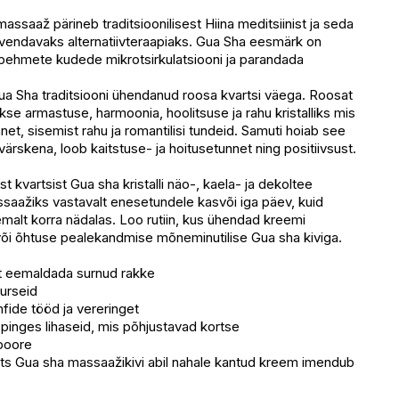
Saadaval
ssaaž pärineb traditsioonilisest Hiina meditsiinist ja seda
vendavaks alternatiivteraapiaks. Gua Sha eesmärk on
Saadaval
 pehmete kudede mikrotsirkulatsiooni ja parandada
eskus
Saadaval
Saadaval
Gua Sha traditsiooni ühendanud roosa kvartsi väega. Roosat
kse armastuse, harmoonia, hoolitsuse ja rahu kristalliks mis
et, sisemist rahu ja romantilisi tundeid. Samuti hoiab see
 värskena, loob kaitstuse- ja hoitusetunnet ning positiivsust.
t kvartsist Gua sha kristalli näo-, kaela- ja dekoltee
ssaažiks vastavalt enesetundele kasvõi iga päev, kuid
emalt korra nädalas. Loo rutiin, kus ühendad kreemi
i õhtuse pealekandmise mõneminutilise Gua sha kiviga.
lt eemaldada surnud rakke
urseid
fide tööd ja vereringet
pinges lihaseid, mis põhjustavad kortse
poore
ts Gua sha massaažikivi abil nahale kantud kreem imendub