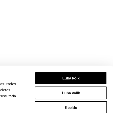
Luba kõik
kasutades
eadetes
Luba valik
kustutada.
Keeldu