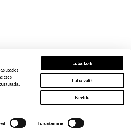
Luba kõik
kasutades
eadetes
Luba valik
kustutada.
Keeldu
3334, ilu@ilu.ee
sed
Turustamine