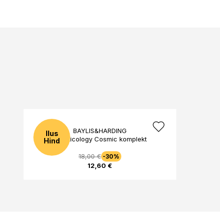
BAYLIS&HARDING
Ilus
Beauticology Cosmic komplekt
Hind
18,00 €
-30%
12,60 €