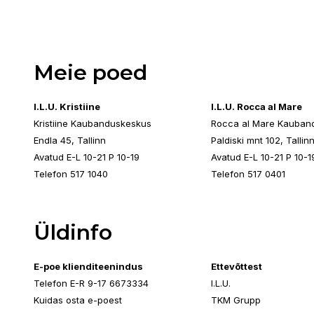
Meie poed
I.L.U. Kristiine
I.L.U. Rocca al Mare
Kristiine Kaubanduskeskus
Rocca al Mare Kauban
Endla 45, Tallinn
Paldiski mnt 102, Tallin
Avatud E-L 10-21 P 10-19
Avatud E-L 10-21 P 10-1
Telefon 517 1040
Telefon 517 0401
Üldinfo
E-poe klienditeenindus
Ettevõttest
Telefon E-R 9-17 6673334
I.L.U.
Kuidas osta e-poest
TKM Grupp