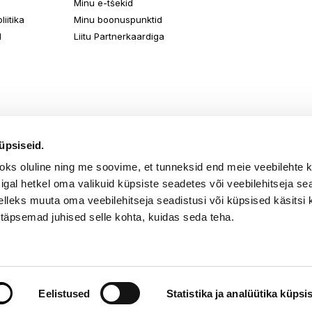
Minu e-tšekid
iitika
Minu boonuspunktid
d
Liitu Partnerkaardiga
üpsiseid.
aoks oluline ning me soovime, et tunneksid end meie veebilehte 
k igal hetkel oma valikuid küpsiste seadetes või veebilehitseja s
elleks muuta oma veebilehitseja seadistusi või küpsised käsitsi 
 täpsemad juhised selle kohta, kuidas seda teha.
õik õigused kaitstud. TKM Beauty OÜ Gonsiori 2, Tallinn 10143, tel. 667 
Eelistused
Statistika ja analüütika küpsi