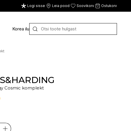
Logi sisse
Leia pood
Soovikorv
Ostukorv
Korea ilu
Y
Z
VAATA KÕIKI
ekt
E
F
G
IS&HARDING
gy Cosmic komplekt
CE
ECOSH
FACE FACTS
GATINEAU
ECOTOOLS
FACED
GERMAINE DE CAPUC
EDWIN JAGGER
FILORGA
GIGI
EISENBERG
FIORENTINO
GIVENCHY
ELEMIS
FLAWLESS
GLAIRY BRAND
ELEVEN
FLER
GLAMLAC
ELIE SAAB
FOUR REASONS
GODDESS