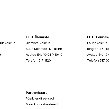
I.L.U. Ülemiste
I.L.U. Lõuna
duskeskus
Ülemiste keskus
Lõunakeskus
n
Suur-Sõjamäe 4, Tallinn
Ringtee 75, Ta
9
Avatud E-L 10-21 P 10-19
Avatud E-L 10-
Telefon 517 1120
Telefon 517 0
Partnerkaart
Püsikliendi eelised
Minu kontaktandmed