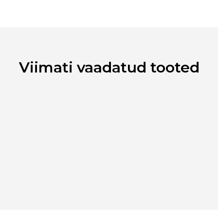
Kaubamärk
Laokood
Ribakood
Viimati vaadatud tooted