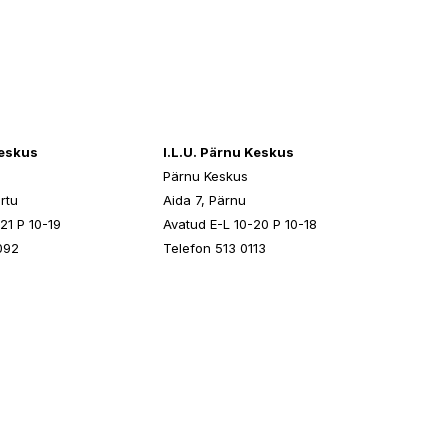
keskus
I.L.U. Pärnu Keskus
Pärnu Keskus
rtu
Aida 7, Pärnu
21 P 10-19
Avatud E-L 10-20 P 10-18
092
Telefon 513 0113