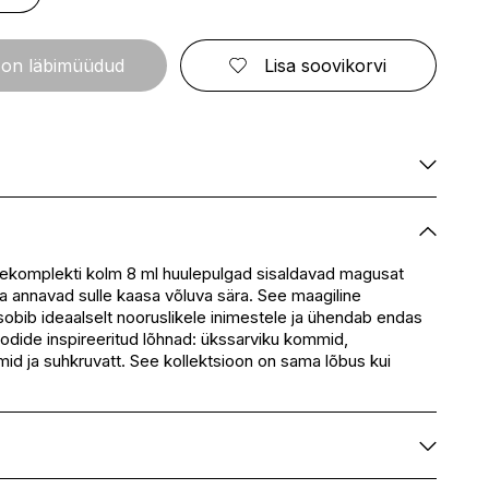
ELIZABETH ARDEN
FRESMY
GOLDWELL
CA
EMBRYOLISSE
FUSSKUNDIG
GRACE COLE
ENVIE
GRAHAM HILL
 on läbimüüdud
Lisa soovikorvi
S
ERBORIAN
GROOM ROOM
ESCADA
GUCCI
BBANA
ESTEÉ LAUDER
GUESS
AN
EVITA PERONI
S
EYLURE
KA
E
Ei ole saadaval
Ei ole saadaval
SSENZ
Ei ole saadaval
usekomplekti kolm 8 ml huulepulgad sisaldavad magusat
 ja annavad sulle kaasa võluva sära. See maagiline
Ei ole saadaval
sobib ideaalselt nooruslikele inimestele ja ühendab endas
eskus
Ei ole saadaval
dide inspireeritud lõhnad: ükssarviku kommid,
Ei ole saadaval
d ja suhkruvatt. See kollektsioon on sama lõbus kui