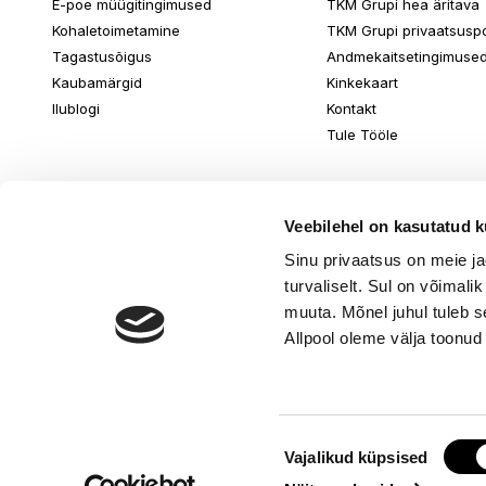
E-poe müügitingimused
TKM Grupi hea äritava
Kohaletoimetamine
TKM Grupi privaatsuspol
Tagastusõigus
Andmekaitsetingimuse
Kaubamärgid
Kinkekaart
Ilublogi
Kontakt
Tule Tööle
Veebilehel on kasutatud k
Sinu privaatsus on meie j
turvaliselt. Sul on võimali
muuta. Mõnel juhul tuleb s
Allpool oleme välja toonud
Nõusoleku
© www.ilu.ee. K
Vajalikud küpsised
valik