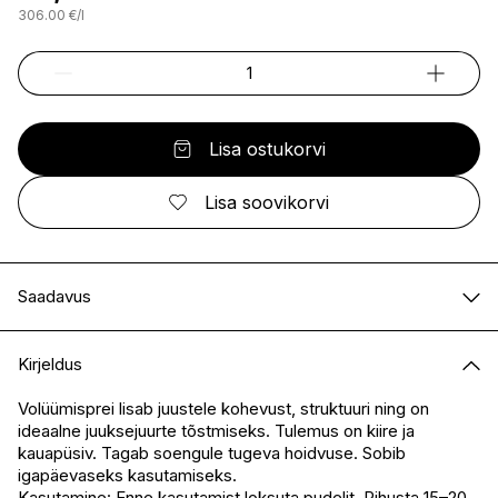
306.00
€
/
l
Lisa ostukorvi
Lisa soovikorvi
Saadavus
E-pood
Saadaval
Kirjeldus
I.L.U. Kristiine
Saadaval
I.L.U. Ülemiste
Saadaval
Volüümisprei lisab juustele kohevust, struktuuri ning on
ideaalne juuksejuurte tõstmiseks. Tulemus on kiire ja
I.L.U. Rocca
Saadaval
kauapüsiv. Tagab soengule tugeva hoidvuse. Sobib
I.L.U. Lõunakeskus
Saadaval
igapäevaseks kasutamiseks.
I.L.U. Pärnu
Saadaval
Kasutamine: Enne kasutamist loksuta pudelit. Pihusta 15–20