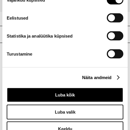
valik
Eelistused
Meie poed
Statistika ja analüütika küpsised
Turustamine
I.L.U. Kristiine
Kristiine Kaubanduskeskus
Endla 45, Tallinn
Näita andmeid
Avatud E-L 10-21 P 10-19
Telefon 517 1040
Luba kõik
I.L.U. Rocca al Mare
Luba valik
Rocca al Mare Kaubanduskeskus
Paldiski mnt 102, Tallinn
Keeldu