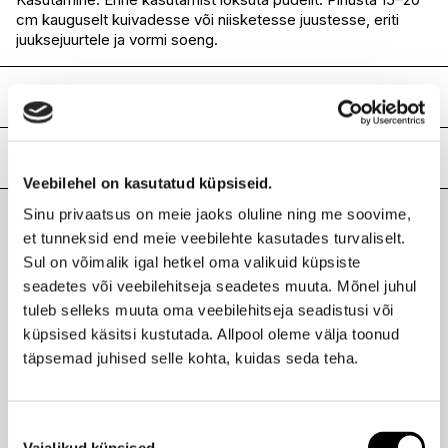
cm kauguselt kuivadesse või niisketesse juustesse, eriti
juuksejuurtele ja vormi soeng.
Koostis
Butane, Alcohol Denat., Isobutane, Propane, VP/VA
Copolymer, Aluminum Starch Octenylsuccinate, Silica,
Lisainfo
Solanum Tuberosum (Potato)Starch, Cocotrimonium
Veebilehel on kasutatud küpsiseid.
Methosulfate, Aqua, Tocopherol, Benzophenone-4, Parfum.
Kaubamärk
BALMAIN
Sinu privaatsus on meie jaoks oluline ning me soovime,
Laokood
H0177460
et tunneksid end meie veebilehte kasutades turvaliselt.
Viimati vaadatud tooted
Ribakood
8719638146371
Sul on võimalik igal hetkel oma valikuid küpsiste
seadetes või veebilehitseja seadetes muuta. Mõnel juhul
tuleb selleks muuta oma veebilehitseja seadistusi või
küpsised käsitsi kustutada. Allpool oleme välja toonud
täpsemad juhised selle kohta, kuidas seda teha.
BALMAIN
Texturizing Volume Spray volüümisprei 75ml
22,95 €
Nõusoleku
Vajalikud küpsised