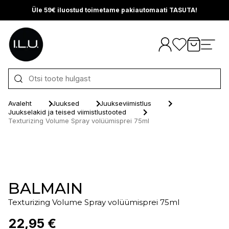
Üle 59€ iluostud toimetame pakiautomaati TASUTA!
Otse sisu juurde
Avaleht
Juuksed
Juukseviimistlus
Juukselakid ja teised viimistlustooted
Texturizing Volume Spray volüümisprei 75ml
BALMAIN
Texturizing Volume Spray volüümisprei 75ml
22,95 €