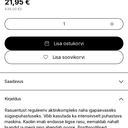
21,95 €
439.00
€
/
l
Lisa ostukorvi
Lisa soovikorvi
Saadavus
E-pood
Saadaval
Kirjeldus
I.L.U. Kristiine
Saadaval
I.L.U. Ülemiste
Saadaval
Rasueritust reguleeriv aktiivkompleks naha igapäevaseks
sügavpuhastuseks. Võib kasutada ka intensiivselt puhastava
I.L.U. Rocca
Saadaval
maskina. Kaoliin imab endasse liigse rasu, eemaldab nahalt
I.L.U. Lõunakeskus
Saadaval
lisandid ja meigi ning ahendab poore. Postbiootilised