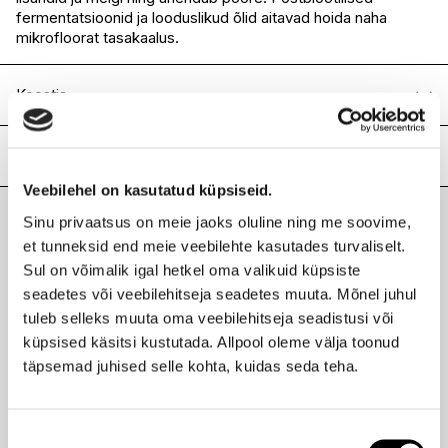
I.L.U. Pärnu
Saadaval
fermentatsioonid ja looduslikud õlid aitavad hoida naha
mikrofloorat tasakaalus.
Koostis
AQUA/WATER/EAU, CETEARYL ALCOHOL, KAOLIN,
HELIANTHUS ANNUUS (SUNFLOWER) SEED OIL,
Lisainfo
GLYCERIN, C12-15 ALKYL BENZOATE, LACTOCOCCUS
Veebilehel on kasutatud küpsiseid.
FERMENT LYSATE, DECYL GLUCOSIDE, COCO-
Kaubamärk
BABOR
GLUCOSIDE, HYDROLYZED YEAST PROTEIN, VITIS
Sinu privaatsus on meie jaoks oluline ning me soovime,
Laokood
H0181522
VINIFERA (GRAPE) SEED OIL, CETEARYL GLUCOSIDE,
Viimati vaadatud tooted
et tunneksid end meie veebilehte kasutades turvaliselt.
Ribakood
4015165373698
PHENOXYETHANOL, XANTHAN GUM, ACER RUBRUM
Sul on võimalik igal hetkel oma valikuid küpsiste
BARK EXTRACT, CERA CARNAUBA/ COPERNICIA
CERIFERA (CARNAUBA) WAX/CIRE DE CARNAUBA,
seadetes või veebilehitseja seadetes muuta. Mõnel juhul
BUTYLENE GLYCOL, SODIUM CETEARYL SULFATE,
tuleb selleks muuta oma veebilehitseja seadistusi või
FRAGRANCE (PARFUM), PENTYLENE GLYCOL,
küpsised käsitsi kustutada. Allpool oleme välja toonud
ETHYLHEXYLGLYCERIN,
BABOR
täpsemad juhised selle kohta, kuidas seda teha.
CITRIC ACID, TOCOPHEROL, LIMONENE, LACTIC ACID,
Microbiomic Clay Multi Cleanser näopuhastusvahend
SODIUM CHLORIDE, SODIUM BENZOATE, TITANIUM
50ml
DIOXIDE (CI 77891),CHROMIUM OXIDE GREENS (CI
21,95 €
77288).
Nõusoleku