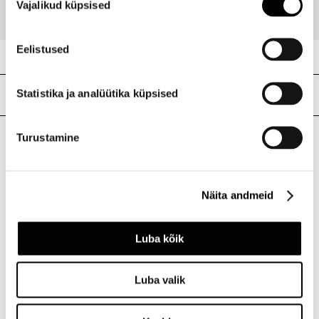
Vajalikud küpsised
valik
Eelistused
Meie poed
Statistika ja analüütika küpsised
Turustamine
I.L.U. Kristiine
Kristiine Kaubanduskeskus
Endla 45, Tallinn
Näita andmeid
Avatud E-L 10-21 P 10-19
Telefon 517 1040
Luba kõik
I.L.U. Rocca al Mare
Luba valik
Rocca al Mare Kaubanduskeskus
Paldiski mnt 102, Tallinn