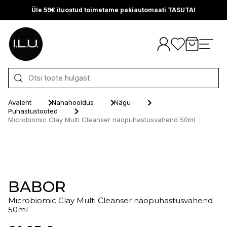
Üle 59€ iluostud toimetame pakiautomaati TASUTA!
Otse sisu juurde
Avaleht
Nahahooldus
Nägu
Puhastustooted
Microbiomic Clay Multi Cleanser näopuhastusvahend 50ml
BABOR
Microbiomic Clay Multi Cleanser näopuhastusvahend
50ml