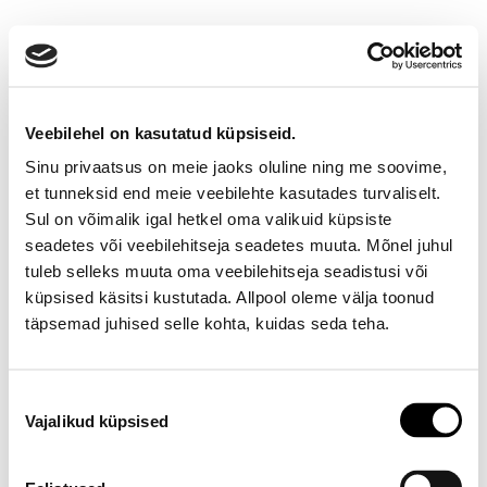
Veebilehel on kasutatud küpsiseid.
Sinu privaatsus on meie jaoks oluline ning me soovime,
et tunneksid end meie veebilehte kasutades turvaliselt.
Sul on võimalik igal hetkel oma valikuid küpsiste
seadetes või veebilehitseja seadetes muuta. Mõnel juhul
Ootamatu viga!
tuleb selleks muuta oma veebilehitseja seadistusi või
küpsised käsitsi kustutada. Allpool oleme välja toonud
Proovi varsti uuesti
täpsemad juhised selle kohta, kuidas seda teha.
E-poe klienditeenindus
Nõusoleku
Vajalikud küpsised
valik
Telefon E-R 9-17 6673334