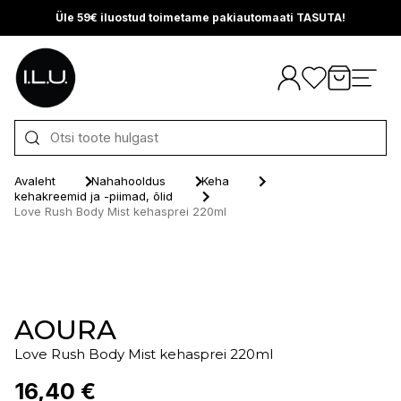
Üle 59€ iluostud toimetame pakiautomaati TASUTA!
Otse sisu juurde
Avaleht
Nahahooldus
Keha
kehakreemid ja -piimad, õlid
Love Rush Body Mist kehasprei 220ml
AOURA
Love Rush Body Mist kehasprei 220ml
16,40 €