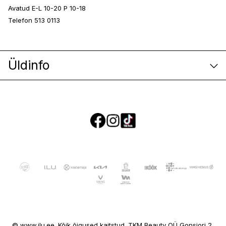
Avatud E-L 10-20 P 10-18
Telefon 513 0113
Üldinfo
E-poe klienditeenindus
© www.ilu.ee. Kõik õigused kaitstud. TKM Beauty OÜ Gonsiori 2,