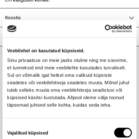
Koostis
Alcohol Denat., Aqua ( Water, eau ), Parfum (Fragrance),
Propylene Glycol, Linalool, Limonene, Alpha-Isomethyl
Lisainfo
Ionone, Citronellol, Coumarin.
Kaubamärk
AOURA
Veebilehel on kasutatud küpsiseid.
Laokood
H0189514
Sinu privaatsus on meie jaoks oluline ning me soovime,
Viimati vaadatud tooted
Ribakood
5018389026677
et tunneksid end meie veebilehte kasutades turvaliselt.
Sul on võimalik igal hetkel oma valikuid küpsiste
seadetes või veebilehitseja seadetes muuta. Mõnel juhul
tuleb selleks muuta oma veebilehitseja seadistusi või
küpsised käsitsi kustutada. Allpool oleme välja toonud
AOURA
täpsemad juhised selle kohta, kuidas seda teha.
Love Rush Body Mist kehasprei 220ml
16,40 €
Nõusoleku
Vajalikud küpsised
valik