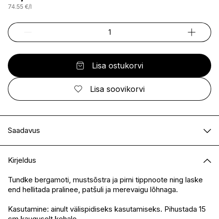
74.55
€
/
l
Lisa ostukorvi
Lisa soovikorvi
Saadavus
E-pood
Saadaval
Kirjeldus
I.L.U. Kristiine
Saadaval
I.L.U. Ülemiste
Saadaval
Tundke bergamoti, mustsõstra ja pirni tippnoote ning laske
end hellitada pralinee, patšuli ja merevaigu lõhnaga.
I.L.U. Rocca
Saadaval
I.L.U. Lõunakeskus
Saadaval
Kasutamine: ainult välispidiseks kasutamiseks. Pihustada 15
I.L.U. Pärnu
Saadaval
cm kauguselt kehale.