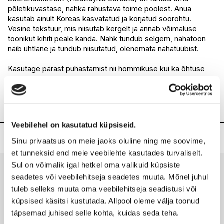
I.L.U. Pärnu
Ei ole saadaval
põletikuvastase, nahka rahustava toime poolest. Anua
kasutab ainult Koreas kasvatatud ja korjatud soorohtu.
Vesine tekstuur, mis niisutab kergelt ja annab võimaluse
toonikut kihiti peale kanda. Nahk tundub selgem, nahatoon
näib ühtlane ja tundub niisutatud, olenemata nahatüübist.
Kasutage pärast puhastamist nii hommikuse kui ka õhtuse
nahahoolduskuuri ajal.
Koostis
Veebilehel on kasutatud küpsiseid.
Houttuynia Cordata Extract(77%), Water, 1,2-Hexanediol,
Glycerin, Betaine, Panthenol, Saccharum Officinarum (Sugar
Lisainfo
Sinu privaatsus on meie jaoks oluline ning me soovime,
Cane) Extract, Portulaca Oleracea Extract, Butylene Glycol,
et tunneksid end meie veebilehte kasutades turvaliselt.
Vitex Agnus-Castus Extract, Chamomilla Recutita
Kaubamärk
ANUA
Sul on võimalik igal hetkel oma valikuid küpsiste
(Matricaria) Flower Extract, Arctium Lappa Root Extract,
Laokood
H0204112
Phellinus Linteus Extract, Vitis Vinifera (Grape) Fruit Extract,
seadetes või veebilehitseja seadetes muuta. Mõnel juhul
Viimati vaadatud tooted
Ribakood
8809640736025
Pyrus Malus (Apple) Fruit Extract, Centella Asiatica Extract,
tuleb selleks muuta oma veebilehitseja seadistusi või
Isopentyldiol, Methylpropanediol, Acrylates/C10-30 Alkyl
küpsised käsitsi kustutada. Allpool oleme välja toonud
Acrylate Crosspolymer, Tromethamine, Disodium EDTA
täpsemad juhised selle kohta, kuidas seda teha.