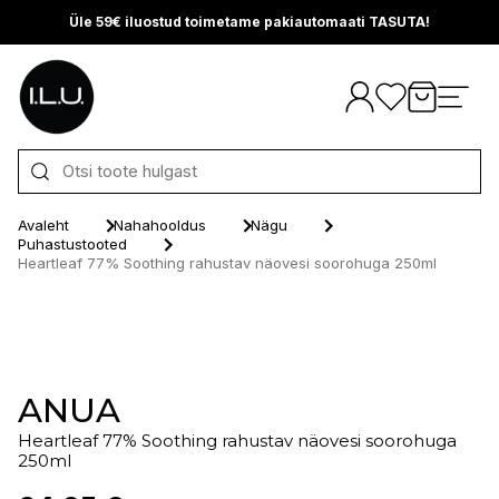
Üle 59€ iluostud toimetame pakiautomaati TASUTA!
Otse sisu juurde
Avaleht
Nahahooldus
Nägu
Puhastustooted
Heartleaf 77% Soothing rahustav näovesi soorohuga 250ml
ANUA
Heartleaf 77% Soothing rahustav näovesi soorohuga
250ml