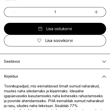
Lisa ostukorvi
Lisa soovikorvi
Saadavus
E-pood
Saadaval
Kirjeldus
I.L.U. Kristiine
Saadaval
I.L.U. Ülemiste
Ei ole saadaval
Toonikupadjad, mis eemaldavad õrnalt surnud naharakud,
muutes naha siledamaks ja klaarimaks. Ideaalne
I.L.U. Rocca
Saadaval
igapäevaseks kasutamiseks naha koheseks rahustamiseks
I.L.U. Lõunakeskus
Ei ole saadaval
ja pooride ahendamiseks. PHA eemaldab surnud naharakud
I.L.U. Pärnu
Ei ole saadaval
ja rasu, siludes naha tekstuuri. Sisaldab 77%