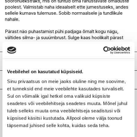
soorohuekstrakti, mis on tuntud oma rahustavate omaduste
poolest. Valmistab naha ideaalselt ette jumestuseks, andes
sellele kumava tulemuse. Sobib normaalsele ja tundlikule
nahale.
Pärast näo puhastamist pühi padjaga õrnalt kogu nägu,
vältides silma- ja suuümbrust. Sulge kaas hoolikalt pärast
kasutamist.
Koostis
Veebilehel on kasutatud küpsiseid.
Aqua(Water), Propanediol, Gluconolactone, Tromethamine,
Butylene Glycol, 1,2-Hexanediol, Houttuynia Cordata Extract,
Lisainfo
Sinu privaatsus on meie jaoks oluline ning me soovime,
Sodium Phytate, Betaine, Ammonium
et tunneksid end meie veebilehte kasutades turvaliselt.
Acryloyldimethyltaurate/VP Copolymer, Pinus Palustris Leaf
Kaubamärk
ANUA
Sul on võimalik igal hetkel oma valikuid küpsiste
Extract, Ulmus Davidiana Root Extract, Oenothera Biennis
Laokood
H0204111
seadetes või veebilehitseja seadetes muuta. Mõnel juhul
(Evening Primrose) Flower Extract, Pueraria Lobata Root
Viimati vaadatud tooted
Ribakood
8809640734731
Extract, Coix Lacryma-Jobi Ma-yuen Seed Extract, Camellia
tuleb selleks muuta oma veebilehitseja seadistusi või
Sinensis Leaf Extract, Centella Asiatica Extract, Portulaca
küpsised käsitsi kustutada. Allpool oleme välja toonud
Oleracea Extract, Madecassoside, Asiatic Acid,
täpsemad juhised selle kohta, kuidas seda teha.
Asiaticoside, Madecassic Acid