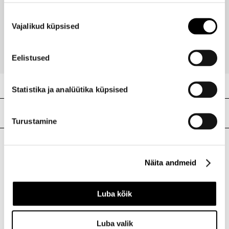
ANUA
Nõusoleku
Heartleaf 77% Clear toonikupadjad 160ml
Vajalikud küpsised
valik
25,95 €
Eelistused
Statistika ja analüütika küpsised
Meie poed
Turustamine
I.L.U. Kristiine
Näita andmeid
Kristiine Kaubanduskeskus
Endla 45, Tallinn
Luba kõik
Avatud E-L 10-21 P 10-19
Telefon 517 1040
Luba valik