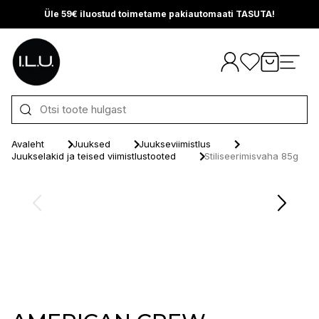
Üle 59€ iluostud toimetame pakiautomaati TASUTA!
Otse sisu juurde
Avaleht
Juuksed
Juukseviimistlus
Juukselakid ja teised viimistlustooted
Stiliseerimisvaha 85g