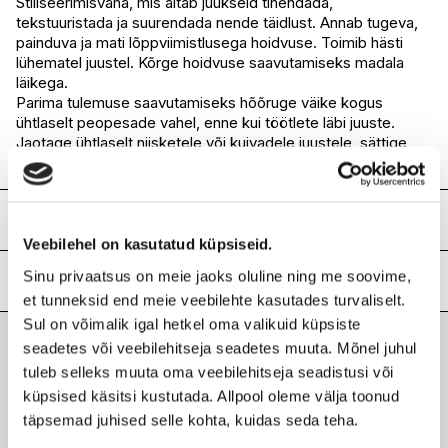
Stiliseerimisvaha, mis aitab juukseid tihendada,
tekstuuristada ja suurendada nende täidlust. Annab tugeva,
I.L.U. Rocca
Saadaval
painduva ja mati lõppviimistlusega hoidvuse. Toimib hästi
I.L.U. Lõunakeskus
Saadaval
lühematel juustel. Kõrge hoidvuse saavutamiseks madala
I.L.U. Pärnu
Saadaval
läikega.
Parima tulemuse saavutamiseks hõõruge väike kogus
ühtlaselt peopesade vahel, enne kui töötlete läbi juuste.
Jaotage ühtlaselt niisketele või kuivadele juustele, sättige
soovitud viisil.
Koostis
Veebilehel on kasutatud küpsiseid.
Water, Lanolin Wax, Cetearyl Alcohol Coconut, SD Alcohol
Sinu privaatsus on meie jaoks oluline ning me soovime,
40 B Grain, PVP, Tribehenin, Propylene Glycol, Tridecyl
Lisainfo
Stearate, Dipentaerythrityl Hexacaprylate Hexacaprate,
et tunneksid end meie veebilehte kasutades turvaliselt.
Ceteareth 25 Coconut, PEG 8 Beeswax, Tridecyl
Kaubamärk
Sul on võimalik igal hetkel oma valikuid küpsiste
AMERICAN CREW
Trimellitate, PEG 40 Castor Oil Castor Beans, Acrylates C10
seadetes või veebilehitseja seadetes muuta. Mõnel juhul
Laokood
H0155819
30 Alkyl Acrylate Crosspolymer, Triethanolamine,
Viimati vaadatud tooted
tuleb selleks muuta oma veebilehitseja seadistusi või
Ribakood
0738678002698
Tetrasodium EDTA, Fragrance, Methylparaben,
küpsised käsitsi kustutada. Allpool oleme välja toonud
Ethylparaben, Propylparaben, Butylparaben,
Isobutylparaben, Phenoxyethanol, Caramel, FD and C Yellow
täpsemad juhised selle kohta, kuidas seda teha.
5.