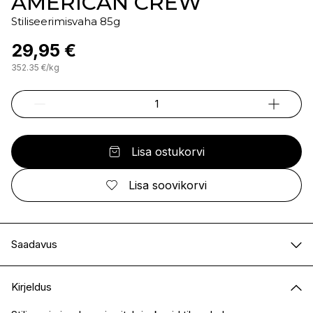
AMERICAN CREW
Stiliseerimisvaha 85g
29,95 €
352.35
€
/
kg
Lisa ostukorvi
Lisa soovikorvi
Saadavus
E-pood
Saadaval
Kirjeldus
I.L.U. Kristiine
Saadaval
I.L.U. Ülemiste
Saadaval