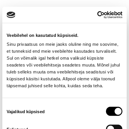
Veebilehel on kasutatud küpsiseid.
Sinu privaatsus on meie jaoks oluline ning me soovime,
et tunneksid end meie veebilehte kasutades turvaliselt.
Sul on võimalik igal hetkel oma valikuid küpsiste
seadetes või veebilehitseja seadetes muuta. Mõnel juhul
Ootamatu viga!
tuleb selleks muuta oma veebilehitseja seadistusi või
küpsised käsitsi kustutada. Allpool oleme välja toonud
Proovi varsti uuesti
täpsemad juhised selle kohta, kuidas seda teha.
E-poe klienditeenindus
Nõusoleku
Vajalikud küpsised
valik
Telefon E-R 9-17 6673334